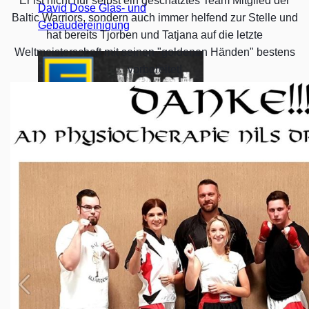
Er ist nicht nur selbst ein geschätztes Team Mitglied der
David Dose Glas- und
Baltic Warriors, sondern auch immer helfend zur Stelle und
Gebäudereinigung
hat bereits Tjorben und Tatjana auf die letzte
Weltmeisterschaft mit seinen "goldenen Händen" bestens
vorbereitet!
EDEKA Voigt
Muhs Immobilien