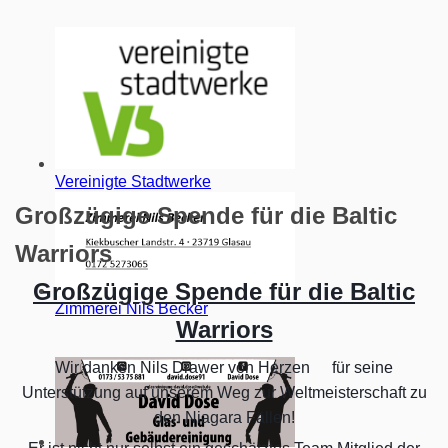
Vereinigte Stadtwerke
Großzügige Spende für die Baltic
Warriors
Großzügige Spende für die Baltic
Zimmerei Nils Becker
Warriors
Wir danken Nils Drawer von Herzen
für seine
❤
Unterstützung auf unserem Weg zur Weltmeisterschaft zu
den Niagara Fällen!