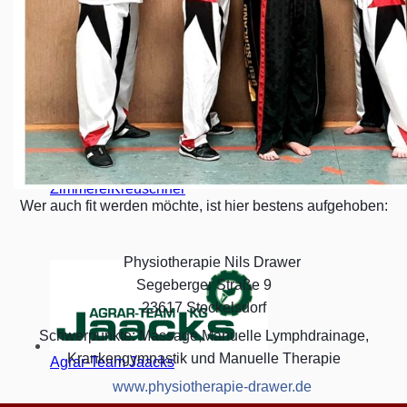
Getränkemarkt Goldt
ZimmereiKreuschner
Wer auch fit werden möchte, ist hier bestens aufgehoben:
Physiotherapie Nils Drawer
?
Segeberger Straße 9
23617 Stockelsdorf
Schwerpunkte: Massage,Manuelle Lymphdrainage,
Krankengymnastik und Manuelle Therapie
Agrar-Team Jaacks
www.physiotherapie-drawer.de
⏩