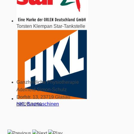
Torsten Klempan Star-Tankstelle
Ganzheitliche Physiotherapie
Adelheid Simon-Schulz
Dorfstr. 13, 23719 Glasau
HKL Baumaschinen
04525/1059